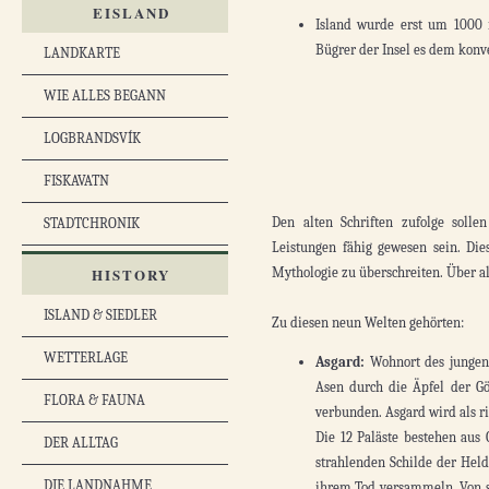
EISLAND
Island wurde erst um 1000 n
Bügrer der Insel es dem konve
LANDKARTE
WIE ALLES BEGANN
LOGBRANDSVÍK
FISKAVATN
Den alten Schriften zufolge soll
STADTCHRONIK
Leistungen fähig gewesen sein. Di
HISTORY
Mythologie zu überschreiten. Über a
ISLAND & SIEDLER
Zu diesen neun Welten gehörten:
WETTERLAGE
Asgard:
Wohnort des jungen,
Asen durch die Äpfel der Gö
FLORA & FAUNA
verbunden. Asgard wird als ri
Die 12 Paläste bestehen aus
DER ALLTAG
strahlenden Schilde der Hel
DIE LANDNAHME
ihrem Tod versammeln. Von 