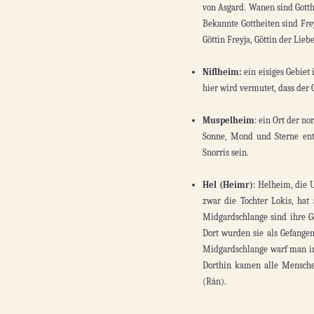
von Asgard. Wanen sind Gotth
Bekannte Gottheiten sind Fre
Göttin Freyja, Göttin der Lieb
Niflheim:
ein eisiges Gebiet
hier wird vermutet, dass der 
Muspelheim
: ein Ort der n
Sonne, Mond und Sterne ent
Snorris sein.
Hel (Heimr)
: Helheim, die 
zwar die Tochter Lokis, hat
Midgardschlange sind ihre G
Dort wurden sie als Gefangen
Midgardschlange warf man in
Dorthin kamen alle Menschen
(Rán).