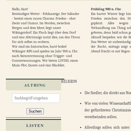
Hallo, Gast!
Frühling 900 n. Chr.
Beständiges Wetter - Fehlanzeige. Der Isländer
Ein harter Winter liegt hin
- besitzt einen rauen Charme. Frieden - eher
Frieden zwischen den Dö
Zwist und Unmut. Im Norden, zwischen
geplatzt. Alles wegen
Bergen und dem Meer, liegt unser
Verhandlung am Thing soll 
Wikingerdorf. Ein Fluch liegt über dem Dorf
geboten, denn bald schon ge
und eine Abtrünnige nutzt dies, um den Thron
Aktuell bespielen wir die 
für sich selbst zu erobern.
Das Wetter ist unbeständig
Wir sind ein historisches, hard-boiled
der Bucht, mittags zeigt 
Wikinger-RPG und spielen im Jahr 900 n. Chr.
Abend frischt es mit Regen 
nach Szenentrennung ohne Trigger- und
Contentwarnungen. Wir bieten L3V3S3, einen
Main-Plot, Quests und eine Blacklist.
Anmelden
Registrieren
RELIGION
ALTHING
Die Siedler, die direkt aus 
Wie von vielen Wissenschaft
der gefürchteten Christianis
Suchen
verschwinden sollen.
LISTEN
Allerdings sollen sich unte