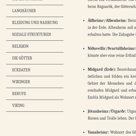
beim Ragnarök, der Götterschl
LANGHÄUSER
Álfheimr/Albenheim:
Heima
KLEIDUNG UND NAHRUNG
in der Erde. Albenheim soll 
SOZIALE STRUKTUREN
erhalten hatte. Die Zahngabe 
RELIGION
Niðavellir/Svartálfaheimr
könnte aber eine reine Erfind
DIE GÖTTER
Midgard (Erde):
Bezeichnung
ECKDATEN
östlichen und bilden ein kr
WIKINGER
Gebiet der Menschen und d
erschufen Midgard und erba
BERUFE
Embla Midgard als Wohnort 
VIKING
Jötunheimr/Útgarðr:
Utgar
Riesen und Trolle leben. Der 
Vanaheimr:
Wohnort des Göt