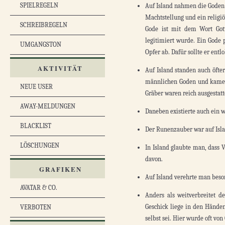
SPIELREGELN
Auf Island nahmen die Goden ei
Machtstellung und ein religiö
SCHREIBREGELN
Gode ist mit dem Wort Gott
legitimiert wurde. Ein Gode p
UMGANGSTON
Opfer ab. Dafür sollte er entl
AKTIVITÄT
Auf Island standen auch öfte
männlichen Goden und kamen 
NEUE USER
Gräber waren reich ausgestatt
AWAY-MELDUNGEN
Daneben existierte auch ein 
BLACKLIST
Der Runenzauber war auf Isla
LÖSCHUNGEN
In Island glaubte man, dass V
davon.
GRAFIKEN
Auf Island verehrte man beso
AVATAR & CO.
Anders als weitverbreitet d
Geschick liege in den Händen
VERBOTEN
selbst sei. Hier wurde oft vo