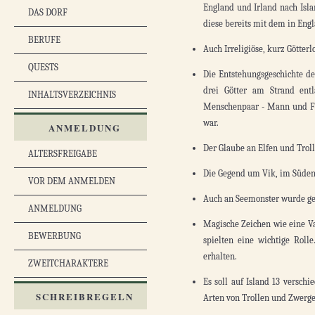
England und Irland nach Isla
DAS DORF
diese bereits mit dem in Eng
BERUFE
Auch Irreligiöse, kurz Götterl
QUESTS
Die Entstehungsgeschichte d
drei Götter am Strand ent
INHALTSVERZEICHNIS
Menschenpaar - Mann und Fra
war.
ANMELDUNG
Der Glaube an Elfen und Trolle
ALTERSFREIGABE
Die Gegend um Vik, im Süden 
VOR DEM ANMELDEN
Auch an Seemonster wurde ge
ANMELDUNG
Magische Zeichen wie eine V
BEWERBUNG
spielten eine wichtige Rol
erhalten.
ZWEITCHARAKTERE
Es soll auf Island 13 versch
SCHREIBREGELN
Arten von Trollen und Zwerge