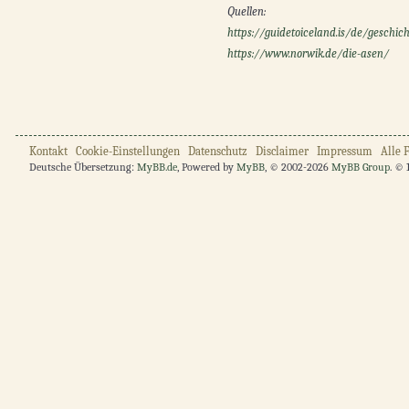
Quellen:
https://guidetoiceland.is/de/geschicht
https://www.norwik.de/die-asen/
Kontakt
Cookie-Einstellungen
Datenschutz
Disclaimer
Impressum
Alle 
Deutsche Übersetzung:
MyBB.de
, Powered by
MyBB
, © 2002-2026
MyBB Group
. © 