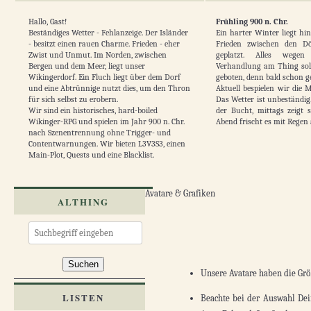
Hallo, Gast!
Frühling 900 n. Chr.
Beständiges Wetter - Fehlanzeige. Der Isländer
Ein harter Winter liegt hin
- besitzt einen rauen Charme. Frieden - eher
Frieden zwischen den Dö
Zwist und Unmut. Im Norden, zwischen
geplatzt. Alles wegen
Bergen und dem Meer, liegt unser
Verhandlung am Thing soll 
Wikingerdorf. Ein Fluch liegt über dem Dorf
geboten, denn bald schon ge
und eine Abtrünnige nutzt dies, um den Thron
Aktuell bespielen wir die 
für sich selbst zu erobern.
Das Wetter ist unbeständig
Wir sind ein historisches, hard-boiled
der Bucht, mittags zeigt 
Wikinger-RPG und spielen im Jahr 900 n. Chr.
Abend frischt es mit Regen 
nach Szenentrennung ohne Trigger- und
Contentwarnungen. Wir bieten L3V3S3, einen
Main-Plot, Quests und eine Blacklist.
Anmelden
Registrieren
Avatare & Grafiken
ALTHING
Suchen
Unsere Avatare haben die Größ
LISTEN
Beachte bei der Auswahl Dei