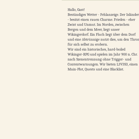
Hallo, Gast!
Beständiges Wetter - Fehlanzeige. Der Isländer
- besitzt einen rauen Charme. Frieden - eher
Zwist und Unmut. Im Norden, zwischen
Bergen und dem Meer, liegt unser
Wikingerdorf. Ein Fluch liegt über dem Dorf
und eine Abtrünnige nutzt dies, um den Thro
für sich selbst zu erobern.
Wir sind ein historisches, hard-boiled
Wikinger-RPG und spielen im Jahr 900 n. Chr.
nach Szenentrennung ohne Trigger- und
Contentwarnungen. Wir bieten L3V3S3, einen
Main-Plot, Quests und eine Blacklist.
Anmelden
Registrieren