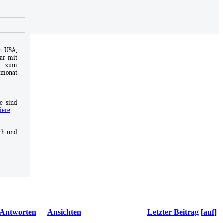
n USA,
war mit
s zum
lmonat
e sind
iere
uch und
em Jahr
rwerfen
 seine
unsere
ie sich
hichte
rüßung
Antworten
Ansichten
Letzter Beitrag
[
auf
]
en, die