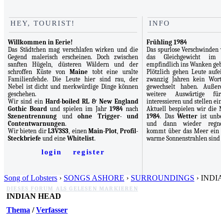
HEY, TOURIST!
INFO
Willkommen in Eerie!
Frühling 1984
Das Städtchen mag verschlafen wirken und die
Das spurlose Verschwinden
Gegend malerisch erscheinen. Doch zwischen
das Gleichgewicht im
sanften Hügeln, düsteren Wäldern und der
empfindlich ins Wanken geb
schroffen Küste von
Maine
tobt eine uralte
Plötzlich gehen Leute aufei
Familienfehde. Die Leute hier sind rau, der
zwanzig Jahren kein Wor
Nebel ist dicht und merkwürdige Dinge können
gewechselt haben. Auße
geschehen.
weitere Auswärtige f
Wir sind ein
Hard-boiled RL & New England
interessieren und stellen e
Gothic Board
und spielen im Jahr
1984
nach
Aktuell bespielen wir di
Szenentrennung
und
ohne Trigger- und
1984
. Das
Wetter
ist unbe
Contentwarnungen
.
und dann wieder regner
Wir bieten dir
L3V3S3
, einen
Main-Plot
,
Profil-
kommt über das Meer ein k
Steckbriefe
und eine
Whitelist
.
warme Sonnenstrahlen sind 
login
register
Song of Lobsters
›
SONGS ASHORE
›
SURROUNDINGS
› IND
DIESES FORUM ALS GELESEN MARKIEREN
INDIAN HEAD
Thema
/
Verfasser