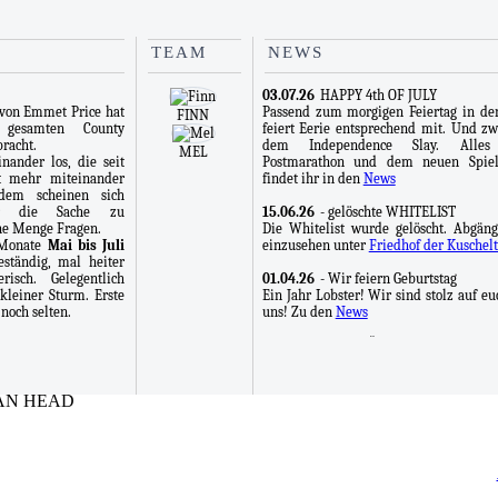
TEAM
NEWS
03.07.26
HAPPY 4th OF JULY
 von Emmet Price hat
Passend zum morgigen Feiertag in de
FINN
 gesamten County
feiert Eerie entsprechend mit. Und z
racht.
dem Independence Slay. Alle
MEL
nander los, die seit
Postmarathon und dem neuen Spie
t mehr miteinander
findet ihr in den
News
rdem scheinen sich
ür die Sache zu
15.06.26
- gelöschte WHITELIST
ine Menge Fragen.
Die Whitelist wurde gelöscht. Abgäng
e Monate
Mai bis Juli
einzusehen unter
Friedhof der Kuschelt
ständig, mal heiter
isch. Gelegentlich
01.04.26
- Wir feiern Geburtstag
leiner Sturm. Erste
Ein Jahr Lobster! Wir sind stolz auf e
noch selten.
uns! Zu den
News
01.02.25
- Die ERÖFFNUNG!
Endlich ist es soweit, nach über ein
entwerfen, Seiten befüllen, Ideen ve
und fluchen, eröffnet Eerie heute
IAN HEAD
Pforten. Wir erwarten mit Spannung 
ersten Mitspieler und Charakteren, d
an der Gestaltung unserer Gesc
beteiligen werden. Eine kleine Beg
findet ihr hier -
News!
Viel Spaß all
sich mutig an Eerie heranwagen!