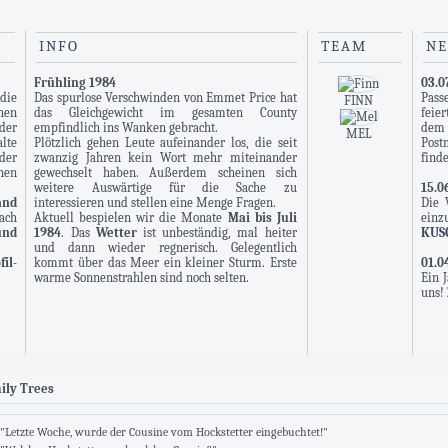
INFO
TEAM
N
Frühling 1984
03.0
die
Das spurlose Verschwinden von Emmet Price hat
Pass
FINN
hen
das Gleichgewicht im gesamten County
feie
der
empfindlich ins Wanken gebracht.
dem
MEL
lte
Plötzlich gehen Leute aufeinander los, die seit
Post
der
zwanzig Jahren kein Wort mehr miteinander
finde
nen
gewechselt haben. Außerdem scheinen sich
weitere Auswärtige für die Sache zu
15.0
and
interessieren und stellen eine Menge Fragen.
Die 
ach
Aktuell bespielen wir die Monate
Mai bis Juli
ein
und
1984
. Das
Wetter
ist unbeständig, mal heiter
KUS
und dann wieder regnerisch. Gelegentlich
fil-
kommt über das Meer ein kleiner Sturm. Erste
01.0
warme Sonnenstrahlen sind noch selten.
Ein 
uns!
01.0
Endl
entw
und 
Pfor
ily Trees
erst
an 
bete
"Letzte Woche, wurde der Cousine vom Hockstetter eingebuchtet!"
find