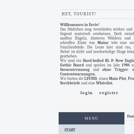
HEY, TOURIST!
Willkommen in Eerie!
Das Städtchen mag verschlafen wirken und 
Gegend malerisch erscheinen. Doch zwisc
sanften Hügeln, düsteren Wäldern und 
schroffen Küste von
Maine
tobt eine ura
Familienfehde. Die Leute hier sind rau, 
Nebel ist dicht und merkwürdige Dinge kön
geschehen.
Wir sind ein
Hard-boiled RL & New Engl
Gothic Board
und spielen im Jahr
1984
n
Szenentrennung
und
ohne Trigger- 
Contentwarnungen
.
Wir bieten dir
L3V3S3
, einen
Main-Plot
,
Pro
Steckbriefe
und eine
Whitelist
.
login
register
Fam
MENÜ
START