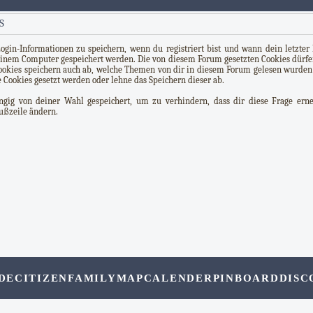
S
in-Informationen zu speichern, wenn du registriert bist und wann dein letzter B
einem Computer gespeichert werden. Die von diesem Forum gesetzten Cookies dürf
 Cookies speichern auch ab, welche Themen von dir in diesem Forum gelesen wurden 
e Cookies gesetzt werden oder lehne das Speichern dieser ab.
ig von deiner Wahl gespeichert, um zu verhindern, dass dir diese Frage erneu
Fußzeile ändern.
DE
CITIZEN
FAMILY
MAP
CALENDER
PINBOARD
DISC