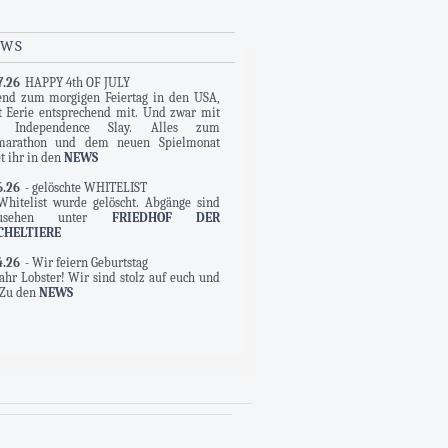
EWS
7.26
HAPPY 4th OF JULY
end zum morgigen Feiertag in den USA,
rt Eerie entsprechend mit. Und zwar mit
 Independence Slay. Alles zum
marathon und dem neuen Spielmonat
t ihr in den
NEWS
6.26
- gelöschte WHITELIST
Whitelist wurde gelöscht. Abgänge sind
zusehen unter
FRIEDHOF DER
CHELTIERE
4.26
- Wir feiern Geburtstag
Jahr Lobster! Wir sind stolz auf euch und
 Zu den
NEWS
2.25
- Die ERÖFFNUNG!
ich ist es soweit, nach über einem Jahr
erfen, Seiten befüllen, Ideen verwerfen
fluchen, eröffnet Eerie heute seine
ten. Wir erwarten mit Spannung unsere
en Mitspieler und Charakteren, die sich
der Gestaltung unserer Geschichte
iligen werden. Eine kleine Begrüßung
et ihr hier -
NEWS!
Viel Spaß allen, die