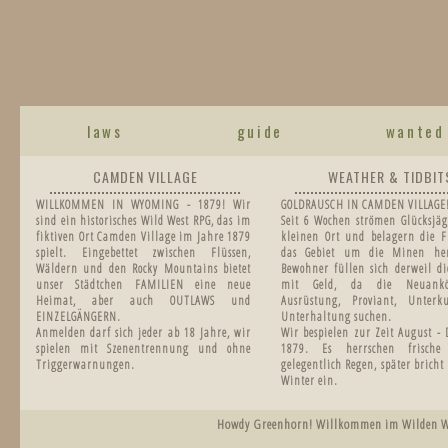
laws
guide
wanted
CAMDEN VILLAGE
WEATHER & TIDBIT
WILLKOMMEN IN WYOMING - 1879! Wir
GOLDRAUSCH IN CAMDEN VILLAGE
sind ein historisches Wild West RPG, das im
Seit 6 Wochen strömen Glücksjäg
fiktiven Ort Camden Village im Jahre 1879
kleinen Ort und belagern die F
spielt. Eingebettet zwischen Flüssen,
das Gebiet um die Minen he
Wäldern und den Rocky Mountains bietet
Bewohner füllen sich derweil di
unser Städtchen FAMILIEN eine neue
mit Geld, da die Neuankö
Heimat, aber auch OUTLAWS und
Ausrüstung, Proviant, Unter
EINZELGÄNGERN.
Unterhaltung suchen.
Anmelden darf sich jeder ab 18 Jahre, wir
Wir bespielen zur Zeit August -
spielen mit Szenentrennung und ohne
1879.
Es herrschen frisch
Triggerwarnungen.
gelegentlich Regen, später bricht
Winter ein.
Howdy Greenhorn! Willkommen im Wilden West