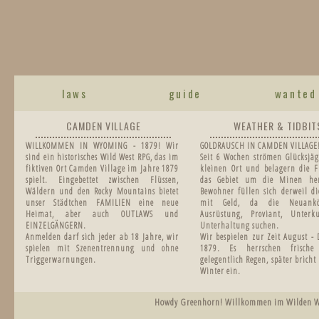
laws
guide
wanted
CAMDEN VILLAGE
WEATHER & TIDBIT
WILLKOMMEN IN WYOMING - 1879! Wir
GOLDRAUSCH IN CAMDEN VILLAGE
sind ein historisches Wild West RPG, das im
Seit 6 Wochen strömen Glücksjäg
fiktiven Ort Camden Village im Jahre 1879
kleinen Ort und belagern die F
spielt. Eingebettet zwischen Flüssen,
das Gebiet um die Minen he
Wäldern und den Rocky Mountains bietet
Bewohner füllen sich derweil di
unser Städtchen FAMILIEN eine neue
mit Geld, da die Neuankö
Heimat, aber auch OUTLAWS und
Ausrüstung, Proviant, Unter
EINZELGÄNGERN.
Unterhaltung suchen.
Anmelden darf sich jeder ab 18 Jahre, wir
Wir bespielen zur Zeit August -
spielen mit Szenentrennung und ohne
1879.
Es herrschen frisch
Triggerwarnungen.
gelegentlich Regen, später bricht
Winter ein.
Howdy Greenhorn! Willkommen im Wilden West