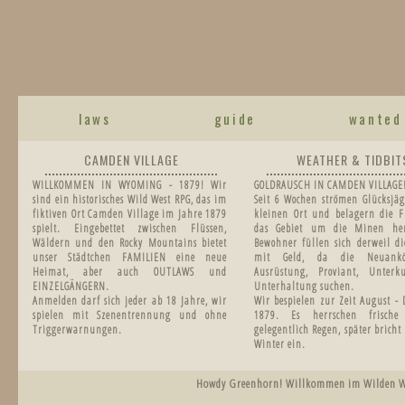
laws
guide
wanted
CAMDEN VILLAGE
WEATHER & TIDBIT
WILLKOMMEN IN WYOMING - 1879! Wir
GOLDRAUSCH IN CAMDEN VILLAGE
sind ein historisches Wild West RPG, das im
Seit 6 Wochen strömen Glücksjäg
fiktiven Ort Camden Village im Jahre 1879
kleinen Ort und belagern die F
spielt. Eingebettet zwischen Flüssen,
das Gebiet um die Minen he
Wäldern und den Rocky Mountains bietet
Bewohner füllen sich derweil di
unser Städtchen FAMILIEN eine neue
mit Geld, da die Neuankö
Heimat, aber auch OUTLAWS und
Ausrüstung, Proviant, Unter
EINZELGÄNGERN.
Unterhaltung suchen.
Anmelden darf sich jeder ab 18 Jahre, wir
Wir bespielen zur Zeit August -
spielen mit Szenentrennung und ohne
1879.
Es herrschen frisch
Triggerwarnungen.
gelegentlich Regen, später bricht
Winter ein.
Howdy Greenhorn! Willkommen im Wilden West