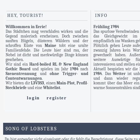
HEY, TOURIST!
INFO
Willkommen in Eerie!
Frühling 1984
Das Städtchen mag verschlafen wirken und die
Das spurlose Verschwinden
Gegend malerisch erscheinen. Doch zwischen
das Gleichgewicht im
sanften Hügeln, düsteren Wäldern und der
empfindlich ins Wanken ge
schroffen Küste von
Maine
tobt eine uralte
Plötzlich gehen Leute aufe
Familienfehde. Die Leute hier sind rau, der
zwanzig Jahren kein Wor
Nebel ist dicht und merkwürdige Dinge können
gewechselt haben. Auße
geschehen.
weitere Auswärtige 
Wir sind ein
Hard-boiled RL & New England
interessieren und stellen e
Gothic Board
und spielen im Jahr
1984
nach
Aktuell bespielen wir di
Szenentrennung
und
ohne Trigger- und
1984
. Das
Wetter
ist unb
Contentwarnungen
.
und dann wieder regner
Wir bieten dir
L3V3S3
, einen
Main-Plot
,
Profil-
kommt über das Meer ein 
Steckbriefe
und eine
Whitelist
.
warme Sonnenstrahlen sind 
login
register
SONG OF LOBSTERS
Du bist entweder nicht eingeloggt oder dir fehlt die Berechtigung, diese Seite zu