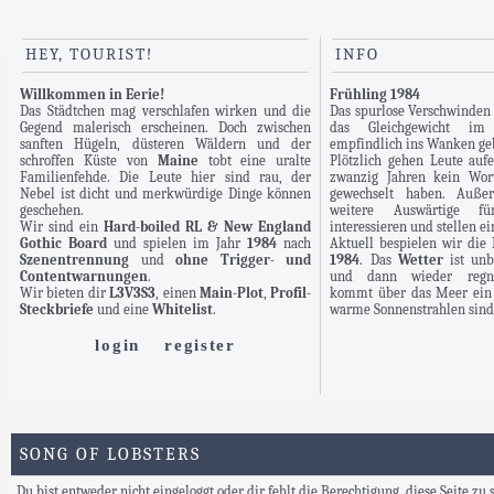
HEY, TOURIST!
INFO
Willkommen in Eerie!
Frühling 1984
Das Städtchen mag verschlafen wirken und die
Das spurlose Verschwinden
Gegend malerisch erscheinen. Doch zwischen
das Gleichgewicht im
sanften Hügeln, düsteren Wäldern und der
empfindlich ins Wanken ge
schroffen Küste von
Maine
tobt eine uralte
Plötzlich gehen Leute aufe
Familienfehde. Die Leute hier sind rau, der
zwanzig Jahren kein Wor
Nebel ist dicht und merkwürdige Dinge können
gewechselt haben. Auße
geschehen.
weitere Auswärtige 
Wir sind ein
Hard-boiled RL & New England
interessieren und stellen e
Gothic Board
und spielen im Jahr
1984
nach
Aktuell bespielen wir di
Szenentrennung
und
ohne Trigger- und
1984
. Das
Wetter
ist unb
Contentwarnungen
.
und dann wieder regner
Wir bieten dir
L3V3S3
, einen
Main-Plot
,
Profil-
kommt über das Meer ein 
Steckbriefe
und eine
Whitelist
.
warme Sonnenstrahlen sind 
login
register
SONG OF LOBSTERS
Du bist entweder nicht eingeloggt oder dir fehlt die Berechtigung, diese Seite zu