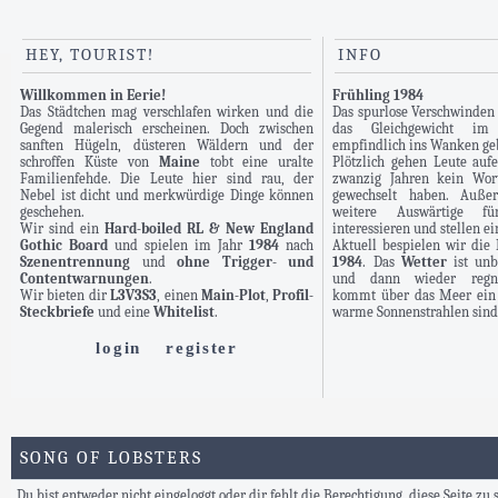
HEY, TOURIST!
INFO
Willkommen in Eerie!
Frühling 1984
Das Städtchen mag verschlafen wirken und die
Das spurlose Verschwinden
Gegend malerisch erscheinen. Doch zwischen
das Gleichgewicht im
sanften Hügeln, düsteren Wäldern und der
empfindlich ins Wanken ge
schroffen Küste von
Maine
tobt eine uralte
Plötzlich gehen Leute aufe
Familienfehde. Die Leute hier sind rau, der
zwanzig Jahren kein Wor
Nebel ist dicht und merkwürdige Dinge können
gewechselt haben. Auße
geschehen.
weitere Auswärtige 
Wir sind ein
Hard-boiled RL & New England
interessieren und stellen e
Gothic Board
und spielen im Jahr
1984
nach
Aktuell bespielen wir di
Szenentrennung
und
ohne Trigger- und
1984
. Das
Wetter
ist unb
Contentwarnungen
.
und dann wieder regner
Wir bieten dir
L3V3S3
, einen
Main-Plot
,
Profil-
kommt über das Meer ein 
Steckbriefe
und eine
Whitelist
.
warme Sonnenstrahlen sind 
login
register
SONG OF LOBSTERS
Du bist entweder nicht eingeloggt oder dir fehlt die Berechtigung, diese Seite zu