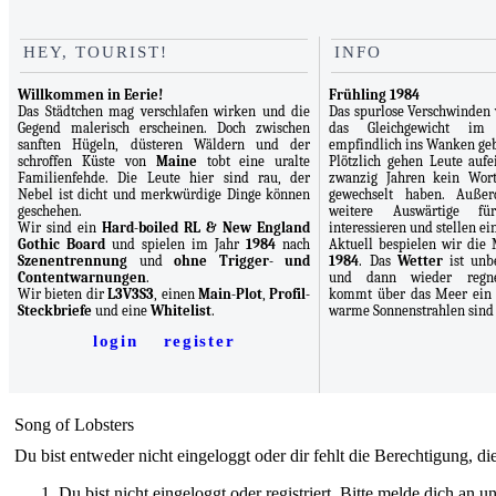
HEY, TOURIST!
INFO
Willkommen in Eerie!
Frühling 1984
Das Städtchen mag verschlafen wirken und die
Das spurlose Verschwinden
Gegend malerisch erscheinen. Doch zwischen
das Gleichgewicht im
sanften Hügeln, düsteren Wäldern und der
empfindlich ins Wanken geb
schroffen Küste von
Maine
tobt eine uralte
Plötzlich gehen Leute aufei
Familienfehde. Die Leute hier sind rau, der
zwanzig Jahren kein Wor
Nebel ist dicht und merkwürdige Dinge können
gewechselt haben. Auße
geschehen.
weitere Auswärtige f
Wir sind ein
Hard-boiled RL & New England
interessieren und stellen e
Gothic Board
und spielen im Jahr
1984
nach
Aktuell bespielen wir di
Szenentrennung
und
ohne Trigger- und
1984
. Das
Wetter
ist unbe
Contentwarnungen
.
und dann wieder regner
Wir bieten dir
L3V3S3
, einen
Main-Plot
,
Profil-
kommt über das Meer ein k
Steckbriefe
und eine
Whitelist
.
warme Sonnenstrahlen sind 
login
register
Song of Lobsters
Du bist entweder nicht eingeloggt oder dir fehlt die Berechtigung, di
Du bist nicht eingeloggt oder registriert. Bitte melde dich an