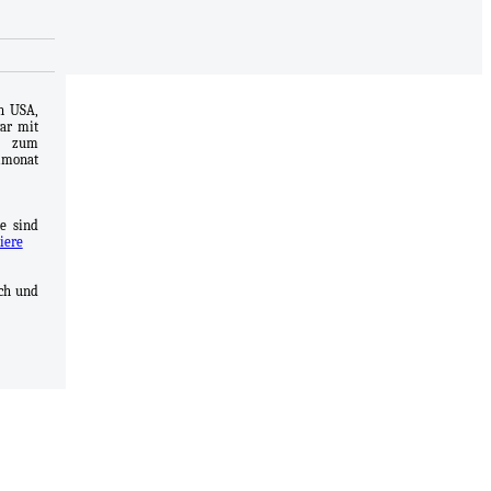
n USA,
war mit
s zum
lmonat
e sind
iere
uch und
em Jahr
rwerfen
 seine
unsere
ie sich
hichte
rüßung
en, die