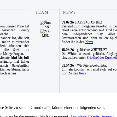
TEAM
NEWS
03.07.26
HAPPY 4th OF JULY
 von Emmet Price hat
Passend zum morgigen Feiertag in de
FINN
 gesamten County
feiert Eerie entsprechend mit. Und z
racht.
dem Independence Slay. Alle
MEL
nander los, die seit
Postmarathon und dem neuen Spie
t mehr miteinander
findet ihr in den
News
rdem scheinen sich
ür die Sache zu
15.06.26
- gelöschte WHITELIST
ine Menge Fragen.
Die Whitelist wurde gelöscht. Abgäng
e Monate
Mai bis Juli
einzusehen unter
Friedhof der Kuschelt
ständig, mal heiter
isch. Gelegentlich
01.04.26
- Wir feiern Geburtstag
leiner Sturm. Erste
Ein Jahr Lobster! Wir sind stolz auf e
noch selten.
uns! Zu den
News
01.02.25
- Die ERÖFFNUNG!
Endlich ist es soweit, nach über ein
entwerfen, Seiten befüllen, Ideen ve
und fluchen, eröffnet Eerie heute
Pforten. Wir erwarten mit Spannung 
ersten Mitspieler und Charakteren, d
an der Gestaltung unserer Gesc
ese Seite zu sehen. Grund dafür könnte einer der folgenden sein:
beteiligen werden. Eine kleine Beg
findet ihr hier -
News!
Viel Spaß all
 und versuche die gewünschte Aktion erneut.
Anmelden
|
Registrierung?
sich mutig an Eerie heranwagen!