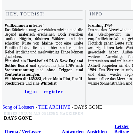
HEY, TOURIST!
INFO
Willkommen in Eerie!
Frühling 1984
Das Städtchen mag verschlafen wirken und die
Das spurlose Verschwinden
Gegend malerisch erscheinen. Doch zwischen
das Gleichgewicht im
sanften Hügeln, düsteren Wäldern und der
empfindlich ins Wanken geb
schroffen Küste von
Maine
tobt eine uralte
Plötzlich gehen Leute aufei
Familienfehde. Die Leute hier sind rau, der
zwanzig Jahren kein Wor
Nebel ist dicht und merkwürdige Dinge können
gewechselt haben. Auße
geschehen.
weitere Auswärtige f
Wir sind ein
Hard-boiled RL & New England
interessieren und stellen e
Gothic Board
und spielen im Jahr
1984
nach
Aktuell bespielen wir di
Szenentrennung
und
ohne Trigger- und
1984
. Das
Wetter
ist unbe
Contentwarnungen
.
und dann wieder regner
Wir bieten dir
L3V3S3
, einen
Main-Plot
,
Profil-
kommt über das Meer ein k
Steckbriefe
und eine
Whitelist
.
warme Sonnenstrahlen sind 
login
register
Song of Lobsters
›
THE ARCHIVE
› DAYS GONE
DIESES FORUM ALS GELESEN MARKIEREN
DAYS GONE
Letzter
Thema
/
Verfasser
Antworten
Ansichten
Beitrag