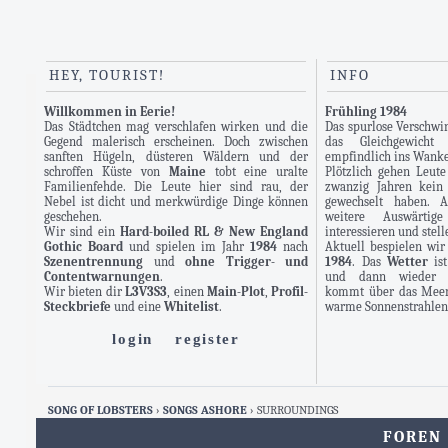
HEY, TOURIST!
INFO
Willkommen in Eerie!
Frühling 1984
Das Städtchen mag verschlafen wirken und die
Das spurlose Verschwi
Gegend malerisch erscheinen. Doch zwischen
das Gleichgewich
sanften Hügeln, düsteren Wäldern und der
empfindlich ins Wanke
schroffen Küste von
Maine
tobt eine uralte
Plötzlich gehen Leute
Familienfehde. Die Leute hier sind rau, der
zwanzig Jahren kein
Nebel ist dicht und merkwürdige Dinge können
gewechselt haben. 
geschehen.
weitere Auswärti
Wir sind ein
Hard-boiled RL & New England
interessieren und stel
Gothic Board
und spielen im Jahr
1984
nach
Aktuell bespielen wi
Szenentrennung
und
ohne Trigger- und
1984
. Das
Wetter
ist
Contentwarnungen
.
und dann wieder re
Wir bieten dir
L3V3S3
, einen
Main-Plot
,
Profil-
kommt über das Meer 
Steckbriefe
und eine
Whitelist
.
warme Sonnenstrahlen 
login
register
SONG OF LOBSTERS
›
SONGS ASHORE
› SURROUNDINGS
FOREN 