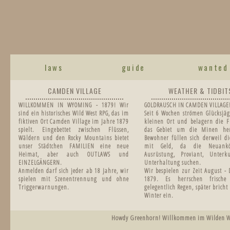
laws
guide
wanted
CAMDEN VILLAGE
WEATHER & TIDBIT
WILLKOMMEN IN WYOMING - 1879! Wir
GOLDRAUSCH IN CAMDEN VILLAGE
sind ein historisches Wild West RPG, das im
Seit 6 Wochen strömen Glücksjäg
fiktiven Ort Camden Village im Jahre 1879
kleinen Ort und belagern die F
spielt. Eingebettet zwischen Flüssen,
das Gebiet um die Minen he
Wäldern und den Rocky Mountains bietet
Bewohner füllen sich derweil di
unser Städtchen FAMILIEN eine neue
mit Geld, da die Neuankö
Heimat, aber auch OUTLAWS und
Ausrüstung, Proviant, Unter
EINZELGÄNGERN.
Unterhaltung suchen.
Anmelden darf sich jeder ab 18 Jahre, wir
Wir bespielen zur Zeit August -
spielen mit Szenentrennung und ohne
1879.
Es herrschen frisch
Triggerwarnungen.
gelegentlich Regen, später bricht
Winter ein.
Howdy Greenhorn! Willkommen im Wilden West