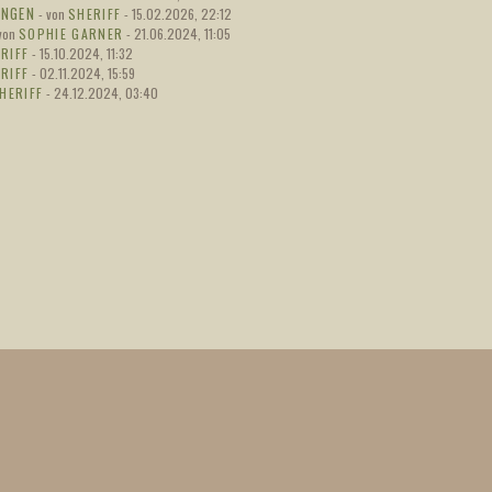
Blacklist wurde
10.
UNGEN
- von
SHERIFF
- 15.02.2026, 22:12
gelöscht.
Mai
 von
SOPHIE GARNER
- 21.06.2024, 11:05
RIFF
- 15.10.2024, 11:32
zur bl
RIFF
- 02.11.2024, 15:59
HERIFF
- 24.12.2024, 03:40
Neue Blacklist
03.
online. Bitte kurz
Mai
zurückmelden, wer
nicht gelöscht
werden möchte.
zur bl
Umstellung der
19.
Tageszeit auf
Apr.
MIITAG/FRÜHER
NACHMITTAG
Neue Blacklist
27.
online. Bitte kurz
Feb.
zurückmelden, wer
nicht gelöscht
werden möchte.
zur bl
Postmarathon-
07.
Ergebnisse wurden
Feb.
verlinkt.
zum ergebnis