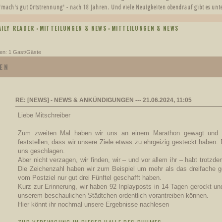
30.
Advent.
'mach's gut Ortstrennung' - nach 18 Jahren. Und viele Neuigkeiten obendrauf gibt es un
November
AILY READER
MITTEILUNGEN & NEWS
MITTEILUNGEN & NEWS
›
›
Umgebungskarte
30.
aktualisiert. Beaver
Oktober
Creek & Enapay
en: 1 Gast/Gäste
Ranch ergänzt
EN
Ergebnisse
02.
Postmarathon.
November
RE: [NEWS] - NEWS & ANKÜNDIGUNGEN --- 21.06.2024, 11:05
news
Liebe Mitschreiber
Neuer Postmarathon
15.
ist gestartet.
Oktober
Zum zweiten Mal haben wir uns an einem Marathon gewagt und 
feststellen, dass wir unsere Ziele etwas zu ehrgeizig gesteckt haben.
uns geschlagen.
zum regelwerk
Aber nicht verzagen, wir finden, wir – und vor allem ihr – habt trotzde
Neue Blacklist
Die Zeichenzahl haben wir zum Beispiel um mehr als das dreifache 
30.
online. Bitte kurz
Oktober
vom Postziel nur gut drei Fünftel geschafft haben.
zurückmelden, wer
nicht gelöscht
Kurz zur Erinnerung, wir haben 92 Inplayposts in 14 Tagen gerockt u
werden möchte.
unserem beschaulichen Städtchen ordentlich vorantreiben können.
zur bl
Hier könnt ihr nochmal unsere Ergebnisse nachlesen
Neuer
15.