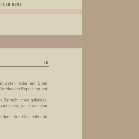
DEN NEWS
ter
#5
mussten leider am Ende
 Die Hayden-Expedition hat
m Beträchtliches geleistet.
geschlagen, auch wenn wir
nd damit das Geschehen in