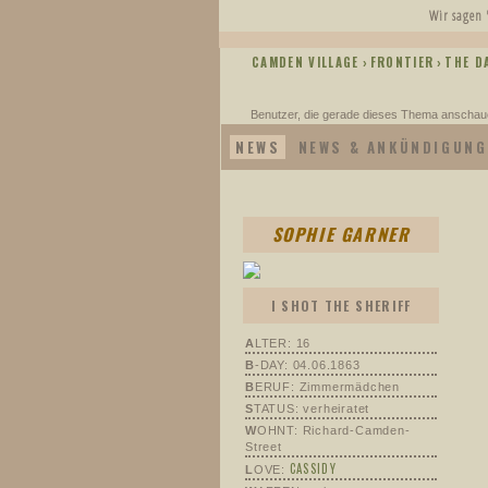
Wir sagen 
CAMDEN VILLAGE
FRONTIER
THE D
›
›
Benutzer, die gerade dieses Thema anschau
NEWS
NEWS & ANKÜNDIGUNG
SOPHIE GARNER
I SHOT THE SHERIFF
A
LTER: 16
B
-DAY: 04.06.1863
B
ERUF: Zimmermädchen
S
TATUS: verheiratet
W
OHNT: Richard-Camden-
Street
CASSIDY
L
OVE: