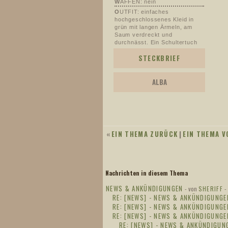
W
AFFEN: nein
O
UTFIT: einfaches
hochgeschlossenes Kleid in
grün mit langen Ärmeln, am
Saum verdreckt und
durchnässt. Ein Schultertuch
darüber.
STECKBRIEF
I
N PAIN: Geschickt
verstecktes fehlendes Ohr.
B
EITRÄGE: 619
ALBA
«
EIN THEMA ZURÜCK
|
EIN THEMA V
Nachrichten in diesem Thema
NEWS & ANKÜNDIGUNGEN
- von
SHERIFF
-
RE: [NEWS] - NEWS & ANKÜNDIGUNGE
RE: [NEWS] - NEWS & ANKÜNDIGUNGE
RE: [NEWS] - NEWS & ANKÜNDIGUNGE
RE: [NEWS] - NEWS & ANKÜNDIGUN