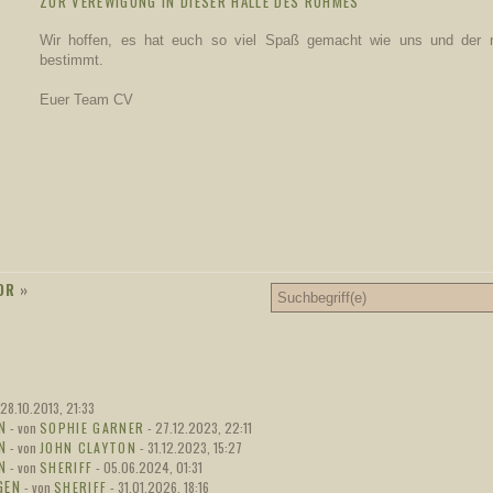
ZUR VEREWIGUNG IN DIESER HALLE DES RUHMES
Schreibmarathon
Oktober
startet heute.
Wir hoffen, es hat euch so viel Spaß gemacht wie uns und der
zu den regeln
bestimmt.
Die Blacklist wurde
11.
gelöscht.
Euer Team CV
Juli
zur bl
Neue Blacklist
04.
online. Bitte kurz
Juli
zurückmelden, wer
nicht gelöscht
werden möchte.
zur bl
OR
»
2. Postmarathon
21.
wurde beendet.
Juni
Endergebnis erfahrt
ihr in den News
news
2. Postmarathon
05.
 28.10.2013, 21:33
wurde gestartet.
Juni
Ende 19. Juni
N
- von
SOPHIE GARNER
- 27.12.2023, 22:11
N
- von
JOHN CLAYTON
- 31.12.2023, 15:27
---
N
- von
SHERIFF
- 05.06.2024, 01:31
GEN
- von
SHERIFF
- 31.01.2026, 18:16