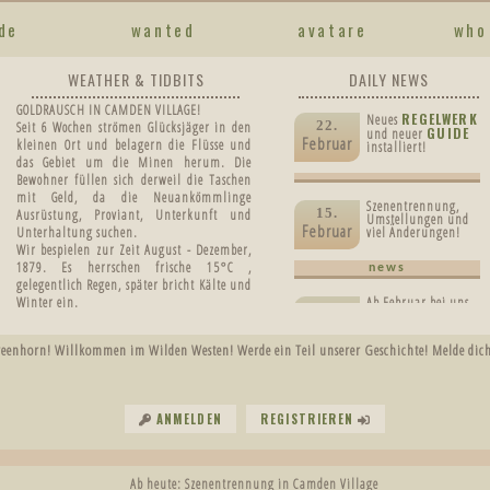
de
wanted
avatare
who
WEATHER & TIDBITS
DAILY NEWS
GOLDRAUSCH IN CAMDEN VILLAGE!
REGELWERK
Neues
22.
Seit 6 Wochen strömen Glücksjäger in den
GUIDE
und neuer
Februar
kleinen Ort und belagern die Flüsse und
installiert!
das Gebiet um die Minen herum. Die
Bewohner füllen sich derweil die Taschen
mit Geld, da die Neuankömmlinge
Szenentrennung,
15.
Ausrüstung, Proviant, Unterkunft und
Umstellungen und
Februar
Unterhaltung suchen.
viel Änderungen!
Wir bespielen zur Zeit August - Dezember,
1879.
Es herrschen frische
15°C ,
news
gelegentlich Regen, später bricht Kälte und
Winter ein.
Ab Februar bei uns
31.
die Whitelist!
Januar
eenhorn! Willkommen im Wilden Westen! Werde ein Teil unserer Geschichte! Melde dich
news
Auf ein gutes, neues
02.
Jahr!
ANMELDEN
REGISTRIEREN
Januar
Ab heute: Szenentrennung in Camden Village
Ein schöner 1.