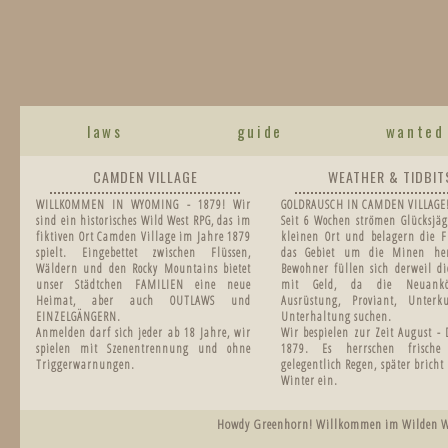
laws
guide
wanted
CAMDEN VILLAGE
WEATHER & TIDBIT
WILLKOMMEN IN WYOMING - 1879! Wir
GOLDRAUSCH IN CAMDEN VILLAGE
sind ein historisches Wild West RPG, das im
Seit 6 Wochen strömen Glücksjäg
fiktiven Ort Camden Village im Jahre 1879
kleinen Ort und belagern die F
spielt. Eingebettet zwischen Flüssen,
das Gebiet um die Minen he
Wäldern und den Rocky Mountains bietet
Bewohner füllen sich derweil di
unser Städtchen FAMILIEN eine neue
mit Geld, da die Neuankö
Heimat, aber auch OUTLAWS und
Ausrüstung, Proviant, Unter
EINZELGÄNGERN.
Unterhaltung suchen.
Anmelden darf sich jeder ab 18 Jahre, wir
Wir bespielen zur Zeit August -
spielen mit Szenentrennung und ohne
1879.
Es herrschen frisch
Triggerwarnungen.
gelegentlich Regen, später bricht
Winter ein.
Howdy Greenhorn! Willkommen im Wilden West