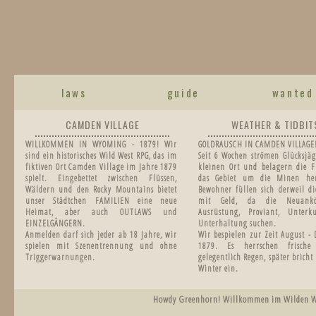
laws
guide
wanted
CAMDEN VILLAGE
WEATHER & TIDBIT
WILLKOMMEN IN WYOMING - 1879! Wir
GOLDRAUSCH IN CAMDEN VILLAGE
sind ein historisches Wild West RPG, das im
Seit 6 Wochen strömen Glücksjäg
fiktiven Ort Camden Village im Jahre 1879
kleinen Ort und belagern die F
spielt. Eingebettet zwischen Flüssen,
das Gebiet um die Minen he
Wäldern und den Rocky Mountains bietet
Bewohner füllen sich derweil di
unser Städtchen FAMILIEN eine neue
mit Geld, da die Neuankö
Heimat, aber auch OUTLAWS und
Ausrüstung, Proviant, Unter
EINZELGÄNGERN.
Unterhaltung suchen.
Anmelden darf sich jeder ab 18 Jahre, wir
Wir bespielen zur Zeit August -
spielen mit Szenentrennung und ohne
1879.
Es herrschen frisch
Triggerwarnungen.
gelegentlich Regen, später bricht
Winter ein.
Howdy Greenhorn! Willkommen im Wilden West